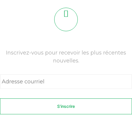
Inscrivez-vous pour recevoir les plus récentes
nouvelles.
A
d
r
e
s
s
e
c
o