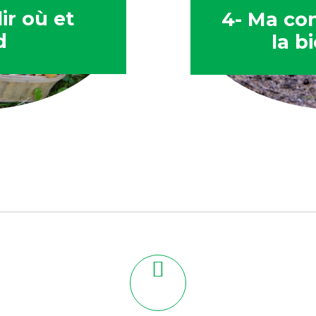
lir où et
4- Ma con
d
la b