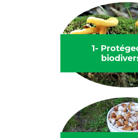
1- Protége
biodiver