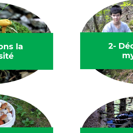
2- Dé
ons la
my
sité