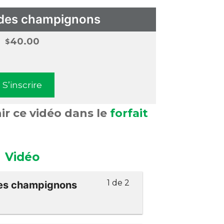
 des champignons
40.00
$
S’inscrire
r ce vidéo dans le
forfait
Vidéo
1 de 2
des champignons