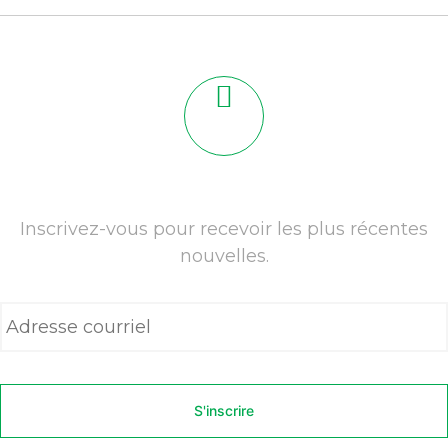
Inscrivez-vous pour recevoir les plus récentes
nouvelles.
A
d
r
e
s
s
e