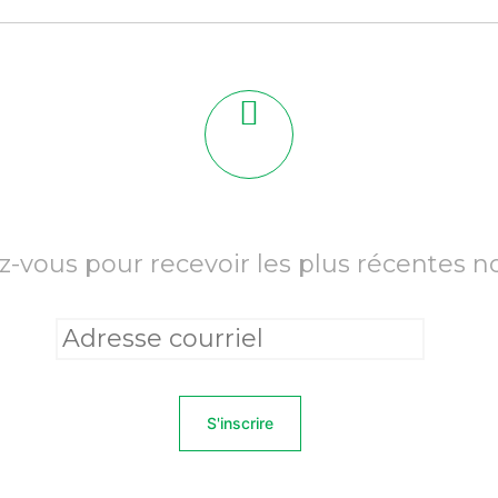
z-vous pour recevoir les plus récentes n
A
d
r
e
s
s