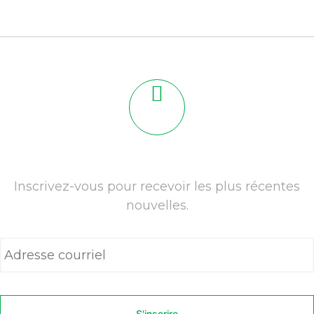
Inscrivez-vous pour recevoir les plus récentes
nouvelles.
A
d
r
e
s