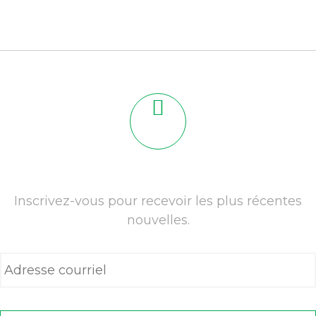
Inscrivez-vous pour recevoir les plus récentes
nouvelles.
A
d
r
e