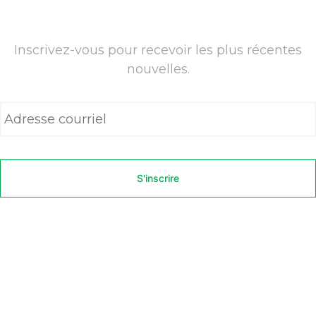
Inscrivez-vous pour recevoir les plus récentes
nouvelles.
A
d
r
e
s
s
e
c
o
u
r
r
i
e